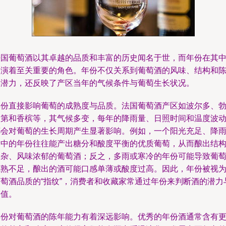
法国葡萄酒以其卓越的品质和丰富的历史闻名于世，而年份在其
扮演着至关重要的角色。年份不仅关系到葡萄酒的风味、结构和
年潜力，还反映了产区当年的气候条件与葡萄生长状况。
年份直接影响葡萄的成熟度与品质。法国葡萄酒产区如波尔多、
艮第和香槟等，其气候多变，每年的降雨量、日照时间和温度波
都会对葡萄的生长周期产生显著影响。例如，一个阳光充足、降
适中的年份往往能产出糖分和酸度平衡的优质葡萄，从而酿出结
复杂、风味浓郁的葡萄酒；反之，多雨或寒冷的年份可能导致葡
成熟不足，酿出的酒可能口感单薄或酸度过高。因此，年份被视
葡萄酒品质的“指纹”，消费者和收藏家常通过年份来判断酒的潜力
价值。
年份对葡萄酒的陈年能力有着深远影响。优秀的年份酒通常含有