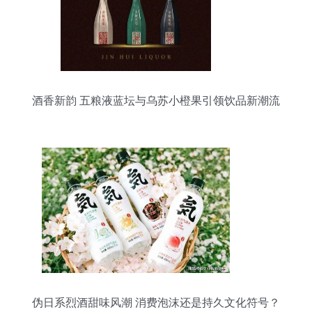
酒香新韵 五粮液蓝坛与乌苏小橙果引领饮品新潮流
伪日系烈酒甜味风潮 消费泡沫还是持久文化符号？