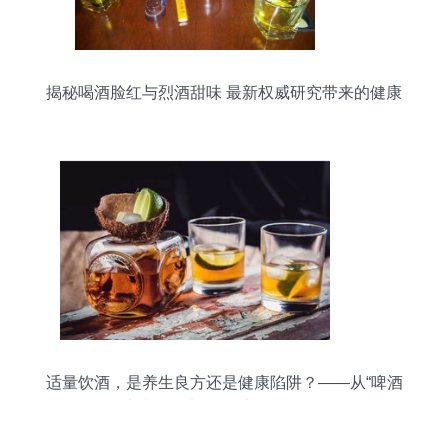
揭秘喝酒脸红与烈酒甜味 最新权威研究带来的健康
警示
适量饮酒，是养生良方还是健康陷阱？——从“啤酒
加枸杞”看酒精饮料的双面性